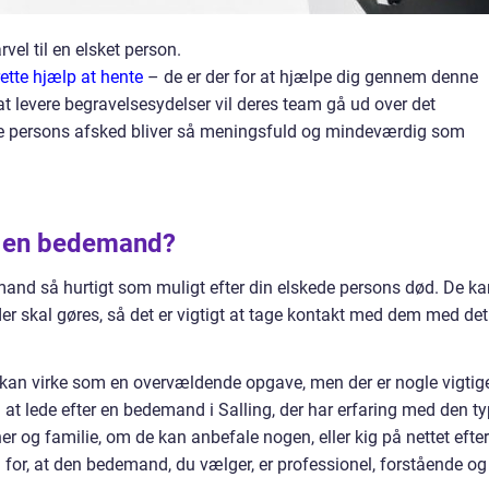
arvel til en elsket person.
ette hjælp at hente
– de er der for at hjælpe dig gennem denne
 at levere begravelsesydelser vil deres team gå ud over det
ede persons afsked bliver så meningsfuld og mindeværdig som
il en bedemand?
emand så hurtigt som muligt efter din elskede persons død. De ka
er skal gøres, så det er vigtigt at tage kontakt med dem med det
 kan virke som en overvældende opgave, men der er nogle vigtig
at lede efter en bedemand i Salling, der har erfaring med den t
er og familie, om de kan anbefale nogen, eller kig på nettet efter
g for, at den bedemand, du vælger, er professionel, forstående og