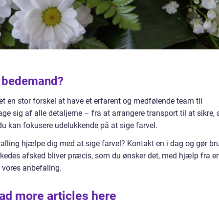
n bedemand?
 det en stor forskel at have et erfarent og medfølende team til
e sig af alle detaljerne – fra at arrangere transport til at sikre, 
 du kan fokusere udelukkende på at sige farvel.
alling hjælpe dig med at sige farvel? Kontakt en i dag og gør br
elskedes afsked bliver præcis, som du ønsker det, med hjælp fra e
d vores anbefaling.
ad more articles here