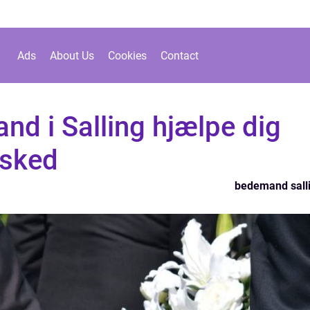
Ads
About Us
Cookies
Contact
d i Salling hjælpe dig
fsked
bedemand sall