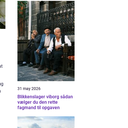
at
ug
31 may 2026
n
Blikkenslager viborg sådan
vælger du den rette
fagmand til opgaven