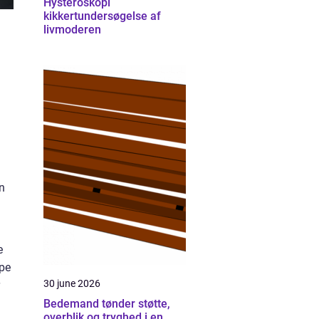
Hysteroskopi
kikkertundersøgelse af
livmoderen
n
e
ype
30 june 2026
Bedemand tønder støtte,
overblik og tryghed i en