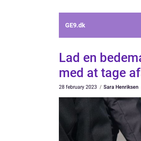
GE9.
dk
Lad en bedeman
med at tage a
28 february 2023
Sara Henriksen