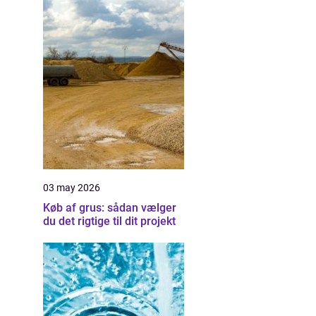
03 may 2026
Køb af grus: sådan vælger
du det rigtige til dit projekt