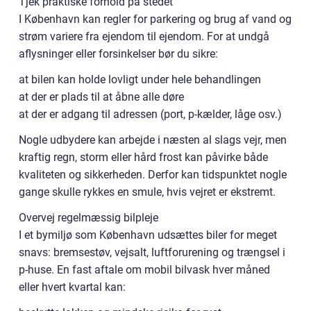
Tjek praktiske forhold på stedet
I København kan regler for parkering og brug af vand og
strøm variere fra ejendom til ejendom. For at undgå
aflysninger eller forsinkelser bør du sikre:
at bilen kan holde lovligt under hele behandlingen
at der er plads til at åbne alle døre
at der er adgang til adressen (port, p-kælder, låge osv.)
Nogle udbydere kan arbejde i næsten al slags vejr, men
kraftig regn, storm eller hård frost kan påvirke både
kvaliteten og sikkerheden. Derfor kan tidspunktet nogle
gange skulle rykkes en smule, hvis vejret er ekstremt.
Overvej regelmæssig bilpleje
I et bymiljø som København udsættes biler for meget
snavs: bremsestøv, vejsalt, luftforurening og trængsel i
p-huse. En fast aftale om mobil bilvask hver måned
eller hvert kvartal kan: