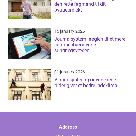
den rette fagmand til dit
byggeprojekt
15 january 2026
Journalsystem: nøglen til et mere
sammenhængende
sundhedsvæsen
01 january 2026
Vinudespolering odense rene
ruder giver et bedre indeklima
Address