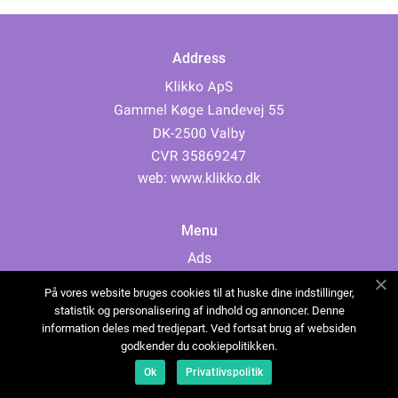
Address
web:
www.klikko.dk
Menu
Ads
About Us
På vores website bruges cookies til at huske dine indstillinger,
Cookies
statistik og personalisering af indhold og annoncer. Denne
information deles med tredjepart. Ved fortsat brug af websiden
Contact
godkender du cookiepolitikken.
Sitemap
Ok
Privatlivspolitik