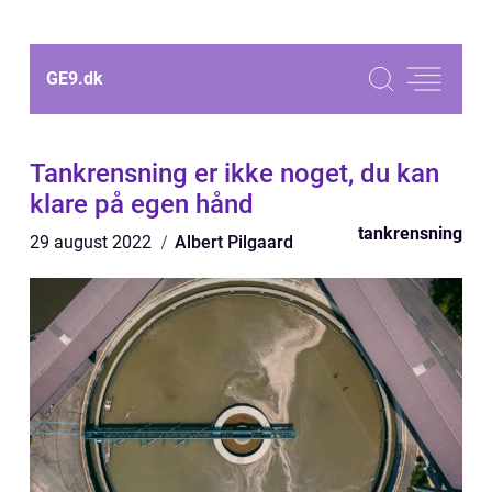
GE9.
dk
Tankrensning er ikke noget, du kan
klare på egen hånd
tankrensning
29 august 2022
Albert Pilgaard