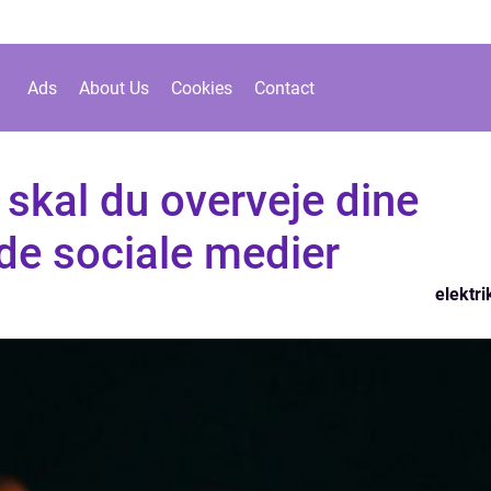
Ads
About Us
Cookies
Contact
 skal du overveje dine
de sociale medier
elektri