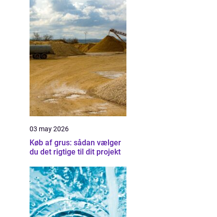
03 may 2026
Køb af grus: sådan vælger
du det rigtige til dit projekt