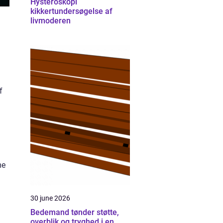
Hysteroskopi
kikkertundersøgelse af
livmoderen
f
me
30 june 2026
Bedemand tønder støtte,
overblik og tryghed i en