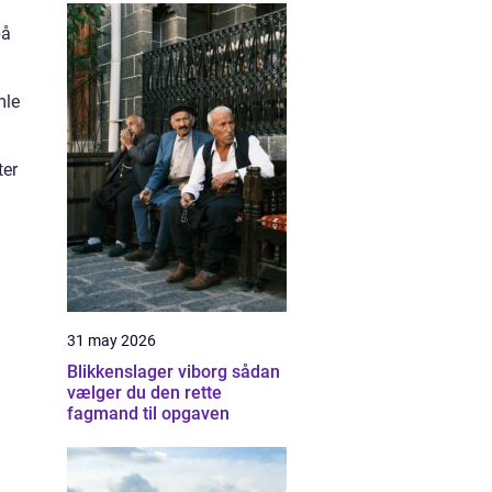
på
mle
ter
31 may 2026
Blikkenslager viborg sådan
vælger du den rette
fagmand til opgaven