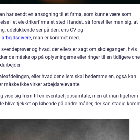
 man har sendt en ansøgning til et firma, som kunne være som
se i et elektrikerfirma et sted i landet, så forestiller man sig, at
g, udelukkende ser på den, ens CV og
e arbejdsgivere
, man er kommet med.
 svendeprøver og hvad, der ellers er sagt om skolegangen, hvis
jekker de måske op på oplysningerne eller ringer til en tidligere che
darbejder.
leafdelingen, eller hvad der ellers skal bedømme en, også kan
er måske ikke virker arbejdsrelevante.
g og vise sig frem til en eventuel jobsamtale, men at man ligefrem
ille blive tjekket op løbende på andre måder, der kan stadig kom