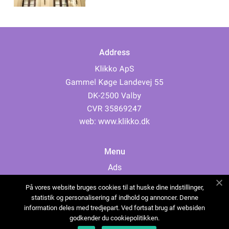
Address
web:
www.klikko.dk
Menu
Ads
About Us
På vores website bruges cookies til at huske dine indstillinger,
Cookies
statistik og personalisering af indhold og annoncer. Denne
information deles med tredjepart. Ved fortsat brug af websiden
Contact
godkender du cookiepolitikken.
Sitemap