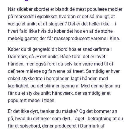
Når sildebensbordet er blandt de mest populære møbler
på markedet i øjeblikket, hvordan er det så muligt, at
vælge et unikt et af slagsen? Det er det heller ikke – i
hvert fald ikke hvis du køber det hos en af de større
møbelgiganter, der får masseproduceret varerne i Kina.
Køber du til gengæld dit bord hos et snedkerfirma i
Danmark, så
er
det unikt. Både fordi det er lavet i
hånden, men også fordi du selv kan være med til at
definere målene og farverne på træet. Samtidig er hver
enkelt stykke træ i bordpladen lagt i hånden med
kærlighed, og det skinner igennem. Med denne løsning
får du et stykke unikt håndværk, der samtidig er et
populært møbel i tiden.
Er det ikke dyrt, tænker du måske? Og det kommer an
på, hvad du definerer som dyrt. Taget i betragtning at du
får et spisebord, der er produceret i Danmark af