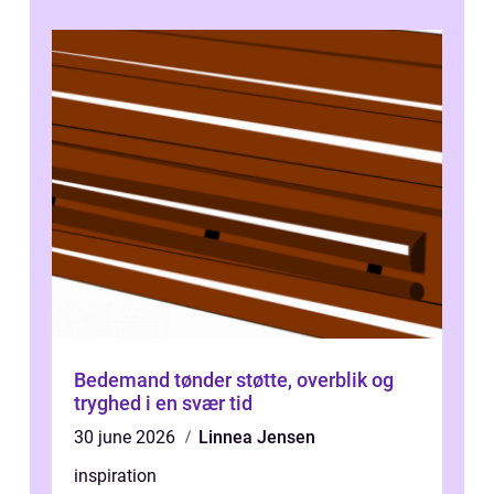
Bedemand tønder støtte, overblik og
tryghed i en svær tid
30 june 2026
Linnea Jensen
inspiration