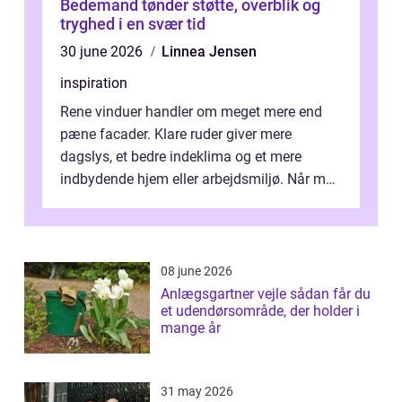
Bedemand tønder støtte, overblik og
tryghed i en svær tid
30 june 2026
Linnea Jensen
inspiration
Rene vinduer handler om meget mere end
pæne facader. Klare ruder giver mere
dagslys, et bedre indeklima og et mere
indbydende hjem eller arbejdsmiljø. Når man
taler om Vinudespolering Odense, handler ...
08 june 2026
Anlægsgartner vejle sådan får du
et udendørsområde, der holder i
mange år
31 may 2026