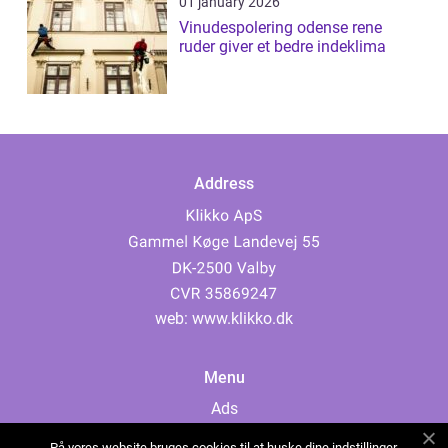
01 january 2026
Vinudespolering odense rene
ruder giver et bedre indeklima
Address
web:
www.klikko.dk
Menu
Ads
About Us
På vores website bruges cookies til at huske dine indstillinger,