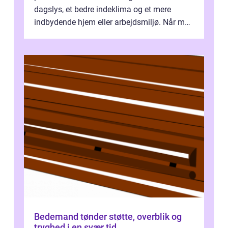
dagslys, et bedre indeklima og et mere
indbydende hjem eller arbejdsmiljø. Når man
taler om Vinudespolering Odense, handler ...
Bedemand tønder støtte, overblik og
tryghed i en svær tid