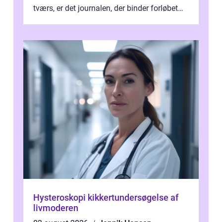
tværs, er det journalen, der binder forløbet
sammen. Når systemet fungerer, få...
Hysteroskopi kikkertundersøgelse af
livmoderen