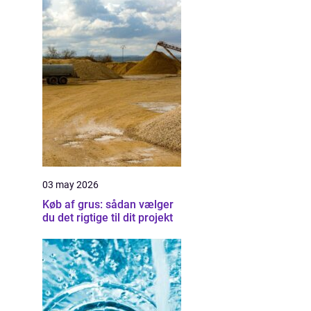
03 may 2026
Køb af grus: sådan vælger
du det rigtige til dit projekt