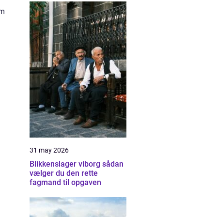
om
31 may 2026
Blikkenslager viborg sådan
vælger du den rette
fagmand til opgaven