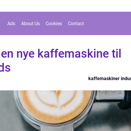
Ads
About Us
Cookies
Contact
den nye kaffemaskine til
ds
kaffemaskiner indus