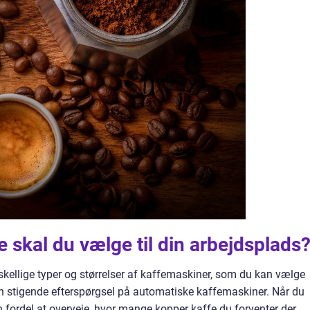
 skal du vælge til din arbejdsplads
orskellige typer og størrelser af kaffemaskiner, som du kan vælge
n stigende efterspørgsel på automatiske kaffemaskiner. Når du
 fordel at overveje, hvor mange kopper kaffe du forventer der