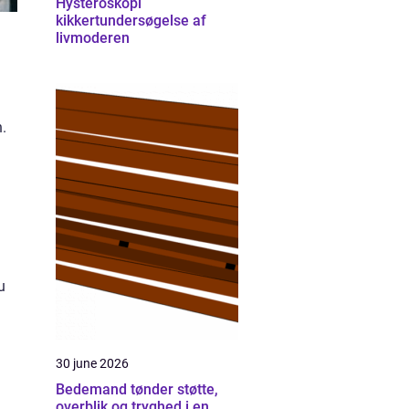
Hysteroskopi
kikkertundersøgelse af
livmoderen
.
.
u
30 june 2026
Bedemand tønder støtte,
overblik og tryghed i en