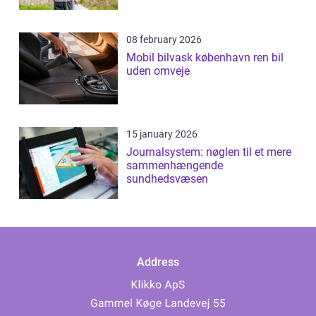
08 february 2026
Mobil bilvask københavn ren bil
uden omveje
15 january 2026
Journalsystem: nøglen til et mere
sammenhængende
sundhedsvæsen
Address