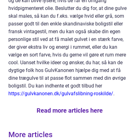
og de kan blive lysere, hvis de får en omgang
hvidpigmenteret olie. Beslutter du dig for, at dine gulve
skal males, så kan du f.eks. vælge hvid eller grå, som
passer godt til den enkle skandinaviske boligstil eller
fransk vintagestil, men du kan også skabe din egen
personlige stil ved at få malet gulvet i en stærk farve,
der giver ekstra liv og energi i rummet, eller du kan
vælge en sort farve, hvis du gerne vil gøre et rum mere
cool. Uanset hvilke ideer og ønsker, du har, så kan de
dygtige folk hos GulvKanonen hjælpe dig med at få
dine trægulve til at passe flot sammen med din øvrige
boligstil. Du kan indhente et godt tilbud her
https://gulvkanonen.dk/gulvafslibning-roskilde/
.
Read more articles here
More articles