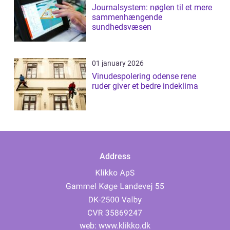
Journalsystem: nøglen til et mere
sammenhængende
sundhedsvæsen
01 january 2026
Vinudespolering odense rene
ruder giver et bedre indeklima
Address
web:
www.klikko.dk