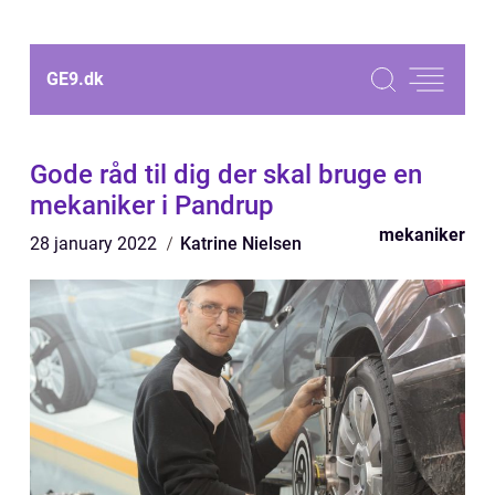
GE9.
dk
Gode råd til dig der skal bruge en
mekaniker i Pandrup
mekaniker
28 january 2022
Katrine Nielsen