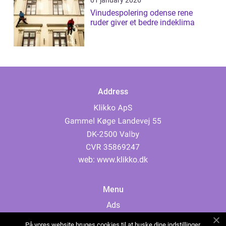
01 january 2026
Vinudespolering odense rene
ruder giver et bedre indeklima
Address
web:
www.klikko.dk
Menu
Ads
About Us
På vores website bruges cookies til at huske dine indstillinger,