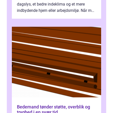
dagslys, et bedre indeklima og et mere
indbydende hjem eller arbejdsmiljø. Når man
taler om Vinudespolering Odense, handler ...
Bedemand tønder støtte, overblik og
tryghed i en svær tid