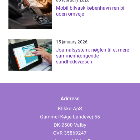
08 february 2026
Mobil bilvask københavn ren bil
uden omveje
15 january 2026
Journalsystem: nøglen til et mere
sammenhængende
sundhedsvæsen
Address