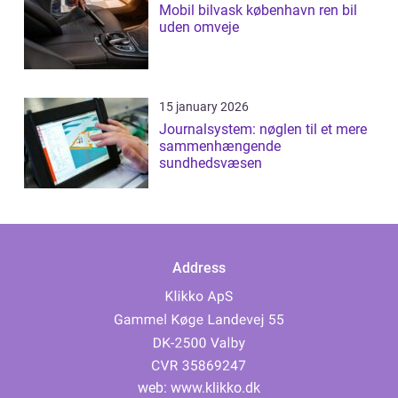
Mobil bilvask københavn ren bil
uden omveje
15 january 2026
Journalsystem: nøglen til et mere
sammenhængende
sundhedsvæsen
Address
web:
www.klikko.dk