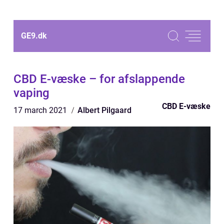
GE9.
dk
CBD E-væske – for afslappende
vaping
CBD E-væske
17 march 2021
Albert Pilgaard