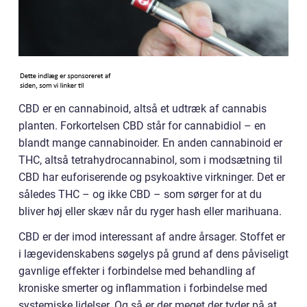
CBD er en cannabinoid, altså et udtræk af cannabis
planten. Forkortelsen CBD står for cannabidiol – en
blandt mange cannabinoider. En anden cannabinoid er
THC, altså tetrahydrocannabinol, som i modsætning til
CBD har euforiserende og psykoaktive virkninger. Det er
således THC – og ikke CBD – som sørger for at du
bliver høj eller skæv når du ryger hash eller marihuana.
CBD er der imod interessant af andre årsager. Stoffet er
i lægevidenskabens søgelys på grund af dens påviseligt
gavnlige effekter i forbindelse med behandling af
kroniske smerter og inflammation i forbindelse med
systemiske lidelser. Og så er der meget der tyder på at