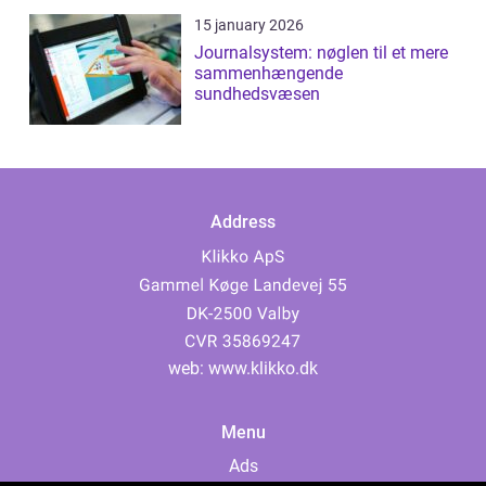
15 january 2026
Journalsystem: nøglen til et mere
sammenhængende
sundhedsvæsen
Address
web:
www.klikko.dk
Menu
Ads