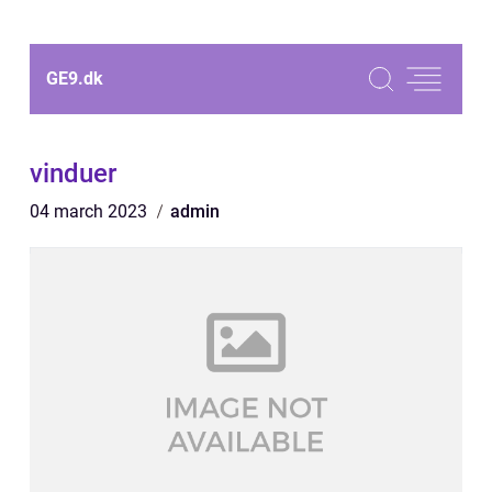
GE9.
dk
vinduer
04 march 2023
admin