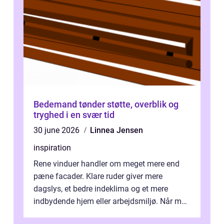
Bedemand tønder støtte, overblik og
tryghed i en svær tid
30 june 2026
Linnea Jensen
inspiration
Rene vinduer handler om meget mere end
pæne facader. Klare ruder giver mere
dagslys, et bedre indeklima og et mere
indbydende hjem eller arbejdsmiljø. Når man
taler om Vinudespolering Odense, handler ...