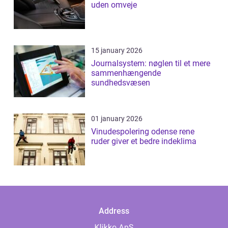
uden omveje
15 january 2026
Journalsystem: nøglen til et mere
sammenhængende
sundhedsvæsen
01 january 2026
Vinudespolering odense rene
ruder giver et bedre indeklima
Address