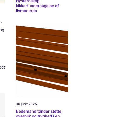
Hysteroskopi
kikkertundersøgelse af
livmoderen
r
 og
odt
30 june 2026
Bedemand tønder støtte,
overblik og tryghed i en