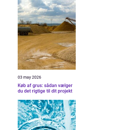
03 may 2026
Køb af grus: sådan vælger
du det rigtige til dit projekt