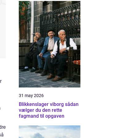
r
31 may 2026
Blikkenslager viborg sådan
n
vælger du den rette
fagmand til opgaven
dre
så