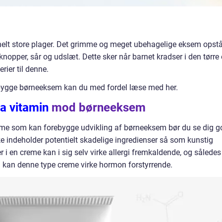
lt store plager. Det grimme og meget ubehagelige eksem opstå
knopper, sår og udslæt. Dette sker når barnet kradser i den tørre
rier til denne.
ebygge børneeksem kan du med fordel læse med her.
a vitamin
mod børneeksem
reme som kan forebygge udvikling af børneeksem bør du se dig g
kke indeholder potentielt skadelige ingredienser så som kunstig
 i en creme kan i sig selv virke allergi fremkaldende, og således
ld kan denne type creme virke hormon forstyrrende.