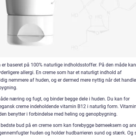
m er baseret på 100% naturlige indholdsstoffer. På den måde kan
derligere allergi. En creme som har et naturligt indhold af
idig nemmere af huden, og er dermed mere nyttig når det handle
bygning.
både næring og fugt, og binder begge dele i huden. Du kan for
egansk creme indeholdende vitamin B12 i naturlig form. Vitami
den benytter i forbindelse med heling og genopbygning.
t bedste bud på en creme som kan forebygge børneeksem og an
den gennemfugter huden og holder hudbarrieren sund og stærk. Og 