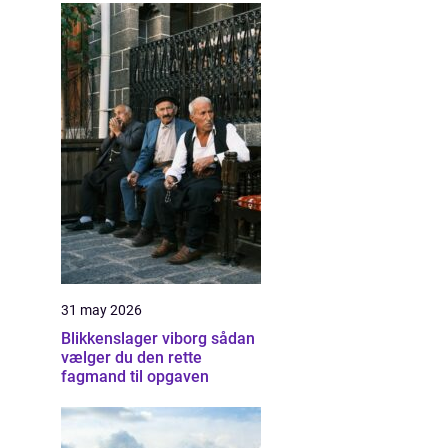
31 may 2026
Blikkenslager viborg sådan
vælger du den rette
fagmand til opgaven