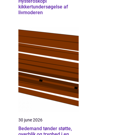
Hysteroskopi
kikkertundersøgelse af
livmoderen
30 june 2026
Bedemand tønder støtte,
overblik og tryghed i en