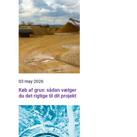
03 may 2026
Køb af grus: sådan vælger
du det rigtige til dit projekt