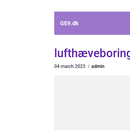
GE9.
dk
lufthæveborin
04 march 2023
admin