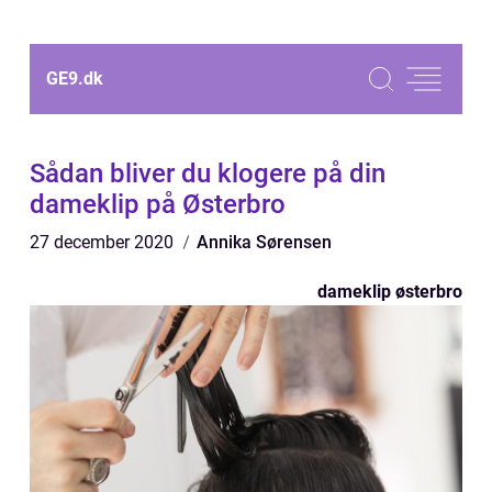
GE9.
dk
Sådan bliver du klogere på din
dameklip på Østerbro
27 december 2020
Annika Sørensen
dameklip østerbro