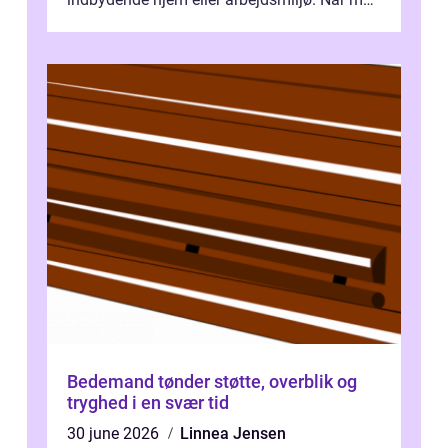
taler om Vinudespolering Odense, handler ...
Bedemand tønder støtte, overblik og
tryghed i en svær tid
30 june 2026
Linnea Jensen