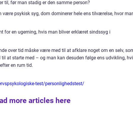
er til, før man stadig er den samme person?
n være psykisk syg, dom dominerer hele ens tilværelse, hvor ma
 for en ugerning, hvis man bliver erklæret sindssyg i
nde over tid måske være med til at afklare noget om en selv, so
til at starte med – og man kan desuden følge ens udvikling, hv
fter en rum tid.
ervspsykologiske-test/personlighedstest/
ad more articles here