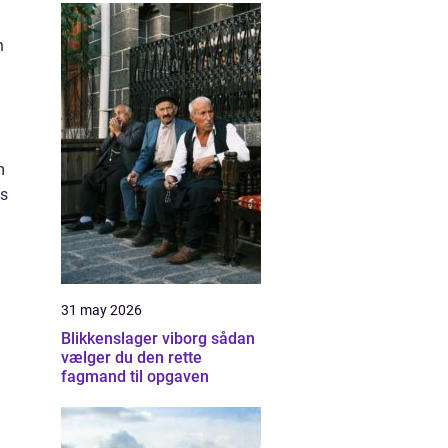
n
m
is
31 may 2026
Blikkenslager viborg sådan
vælger du den rette
fagmand til opgaven