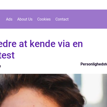
Ads
About Us
Cookies
Contact
edre at kende via en
test
Personlighedst
n