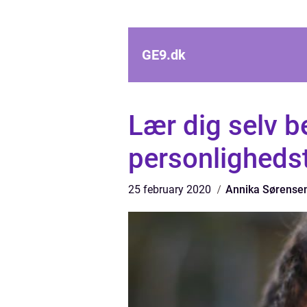
GE9.
dk
Lær dig selv b
personligheds
25 february 2020
Annika Sørense