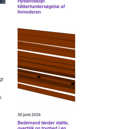
Hysteroskopi
kikkertundersøgelse af
livmoderen
gt
,
30 june 2026
Bedemand tønder støtte,
overblik og tryghed i en