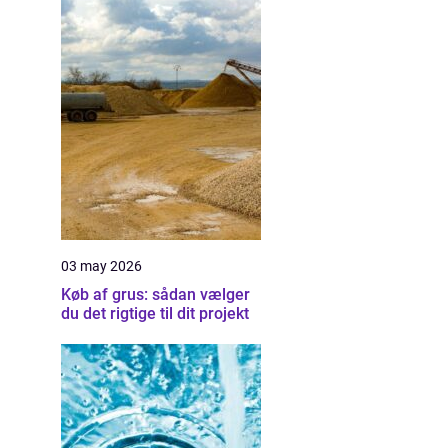
03 may 2026
Køb af grus: sådan vælger
du det rigtige til dit projekt