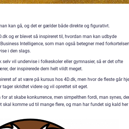
man kan gå, og det er gælder både direkte og figurativt.
dk og er blevet så inspireret til, hvordan man kan udbyde
Business Intelligence, som man også betegner med forkortelse
vise i den slags.
k selv vil undervise i folkeskoler eller gymnasier, så er det ofte
er, der inspirerede dem helt vildt meget.
ireret af at være på kursus hos 4D.dk, men hvor de fleste går h
tager skridtet videre og vil oprettet sit eget.
 for at skabe konkurrence, men simpelthen fordi, man synes, de
et skal komme ud til mange flere, og man har fundet sig kald her 