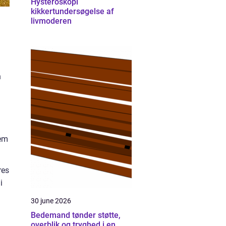
Hysteroskopi
kikkertundersøgelse af
livmoderen
n
jem
res
i
30 june 2026
Bedemand tønder støtte,
overblik og tryghed i en