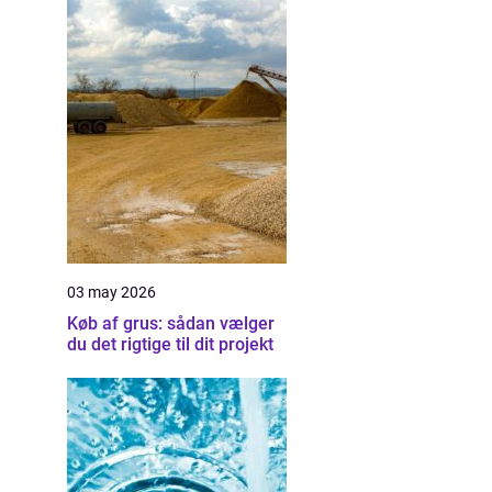
03 may 2026
Køb af grus: sådan vælger
du det rigtige til dit projekt