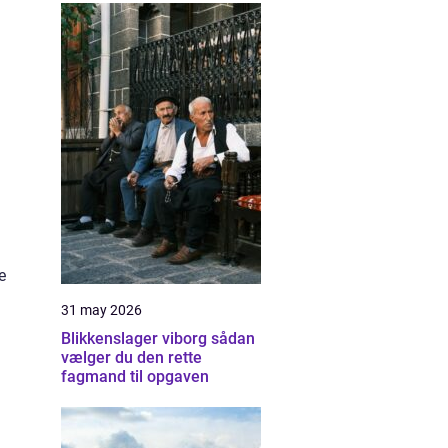
e
31 may 2026
Blikkenslager viborg sådan
vælger du den rette
fagmand til opgaven