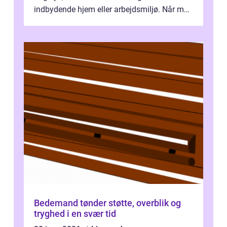
indbydende hjem eller arbejdsmiljø. Når man
taler om Vinudespolering Odense, handler ...
Bedemand tønder støtte, overblik og
tryghed i en svær tid