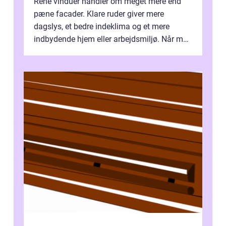
Rene vinduer handler om meget mere end
pæne facader. Klare ruder giver mere
dagslys, et bedre indeklima og et mere
indbydende hjem eller arbejdsmiljø. Når man
taler om Vinudespolering Odense, handler ...