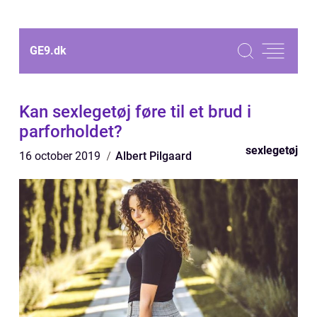
GE9.
dk
Kan sexlegetøj føre til et brud i
parforholdet?
sexlegetøj
16 october 2019
Albert Pilgaard