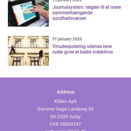
Journalsystem: nøglen til et mere
sammenhængende
sundhedsvæsen
01 january 2026
Vinudespolering odense rene
ruder giver et bedre indeklima
Address