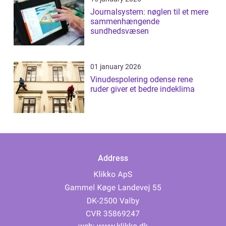
Journalsystem: nøglen til et mere
sammenhængende
sundhedsvæsen
01 january 2026
Vinudespolering odense rene
ruder giver et bedre indeklima
Address