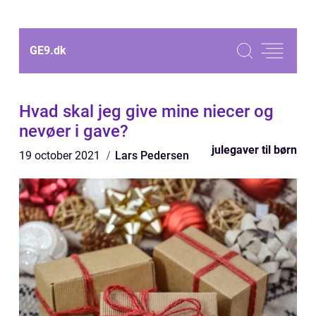
GE9.
dk
Hvad skal jeg give mine niecer og
nevøer i gave?
julegaver til børn
19 october 2021
Lars Pedersen