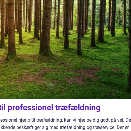
til professionel træfældning
fessionel hjælp til træfældning, kan vi hjælpe dig godt på vej. De
ukkende beskæftiger sig med træfældning og træservice. Der er