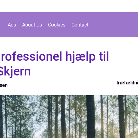
Ads
About Us
Cookies
Contact
rofessionel hjælp til
Skjern
træfældn
sen