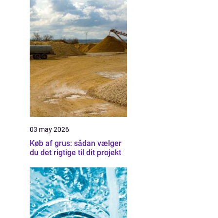
03 may 2026
Køb af grus: sådan vælger
du det rigtige til dit projekt