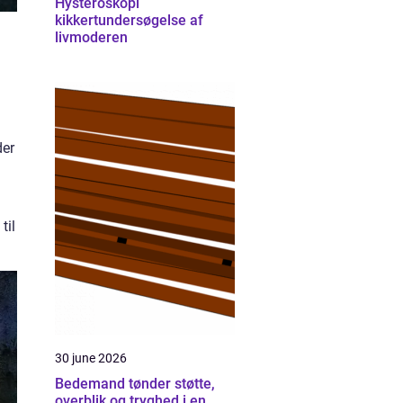
Hysteroskopi
kikkertundersøgelse af
livmoderen
der
til
30 june 2026
Bedemand tønder støtte,
overblik og tryghed i en