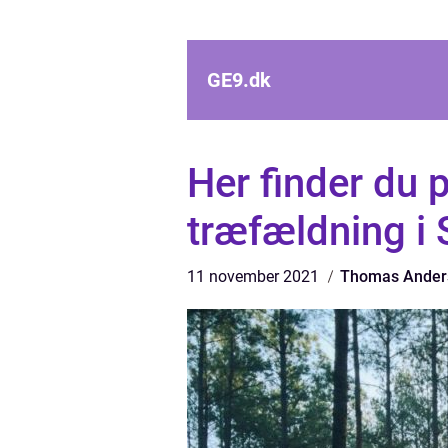
GE9.
dk
Her finder du p
træfældning i 
11 november 2021
Thomas Ander