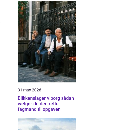
u
.
31 may 2026
Blikkenslager viborg sådan
vælger du den rette
fagmand til opgaven