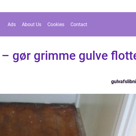
Ads
About Us
Cookies
Contact
 – gør grimme gulve flott
gulvafslibn