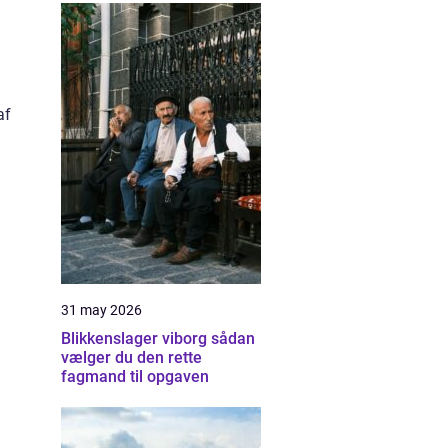
af
31 may 2026
Blikkenslager viborg sådan
vælger du den rette
fagmand til opgaven