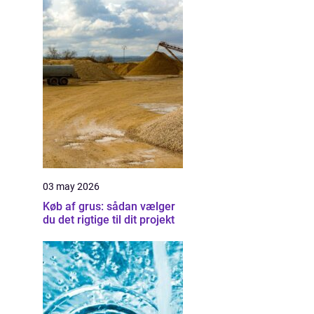
03 may 2026
Køb af grus: sådan vælger
du det rigtige til dit projekt