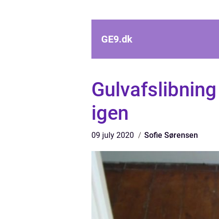
GE9.
dk
Gulvafslibning
igen
09 july 2020
Sofie Sørensen