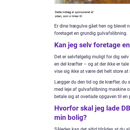
Er dine trægulve gået hen og blevet n
foretaget en grundig gulvafslibning.
Kan jeg selv foretage en
Det er selvfølgelig muligt for dig selv
en del kræfter – og at der ikke er tal
vise sig ikke at være det helt store a
Lægger du den tid og de kræfter, du s
med leje af gulvafslibning maskine og
betale sig at overlade opgaven til en 
Hvorfor skal jeg lade DBF
min bolig?
Således kan det altid tilrådes at du al