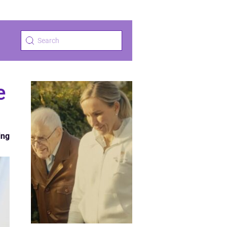
e
ing