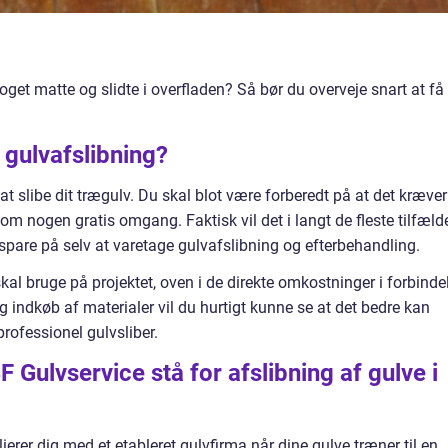
oget matte og slidte i overfladen? Så bør du overveje snart at få
 gulvafslibning?
 at slibe dit trægulv. Du skal blot være forberedt på at det kræver
e om nogen gratis omgang. Faktisk vil det i langt de fleste tilfæld
t spare på selv at varetage gulvafslibning og efterbehandling.
kal bruge på projektet, oven i de direkte omkostninger i forbinde
 indkøb af materialer vil du hurtigt kunne se at det bedre kan
professionel gulvsliber.
 Gulvservice stå for afslibning af gulve i
lierer dig med et etableret gulvfirma når dine gulve træner til en