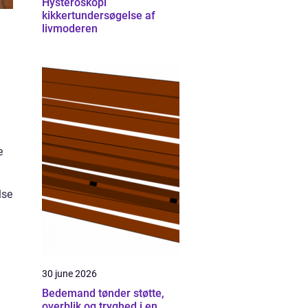
Hysteroskopi
kikkertundersøgelse af
livmoderen
e
lse
30 june 2026
Bedemand tønder støtte,
overblik og tryghed i en