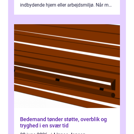
indbydende hjem eller arbejdsmiljø. Når man
taler om Vinudespolering Odense, handler ...
Bedemand tønder støtte, overblik og
tryghed i en svær tid