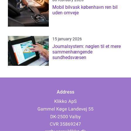
Mobil bilvask københavn ren bil
uden omveje
15 january 2026
Journalsystem: nøglen til et mere
sammenhængende
sundhedsvæsen
Address