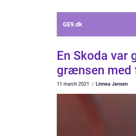
GE9.
dk
En Skoda var g
grænsen med fø
11 march 2021
Linnea Jensen