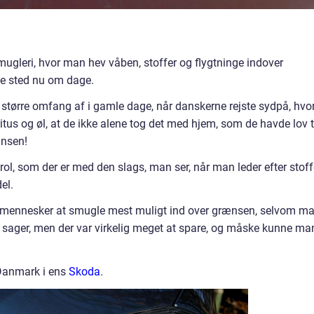
smugleri, hvor man hev våben, stoffer og flygtninge indover
de sted nu om dage.
 større omfang af i gamle dage, når danskerne rejste sydpå, hvo
iritus og øl, at de ikke alene tog det med hjem, som de havde lov t
ænsen!
ol, som der er med den slags, man ser, når man leder efter stoff
el.
gle mennesker at smugle mest muligt ind over grænsen, selvom m
sager, men der var virkelig meget at spare, og måske kunne ma
 Danmark i ens
Skoda
.