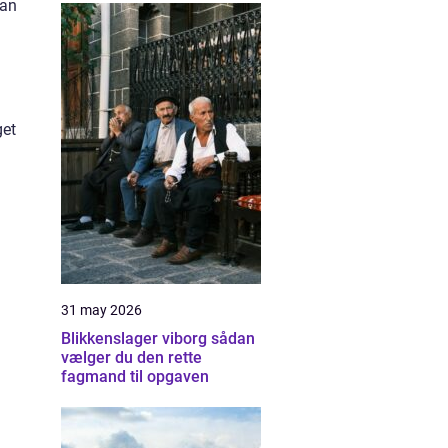
dan
get
31 may 2026
Blikkenslager viborg sådan
vælger du den rette
fagmand til opgaven