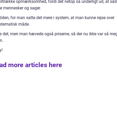
iltrække opmærksomhed, fordi det netop så underligt ud, at så
ge mennesker og sager.
den, for man satte det mere i system, at man kunne rejse over
ystematisk måde.
re det, men man hævede også priserne, så der nu ikke var så me
n.
y!
ad more articles here