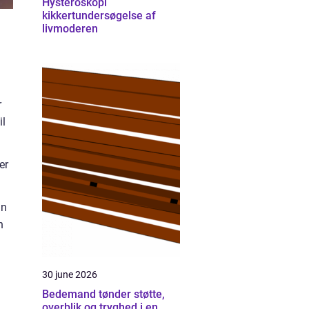
Hysteroskopi
kikkertundersøgelse af
livmoderen
r
il
er
an
n
30 june 2026
Bedemand tønder støtte,
overblik og tryghed i en