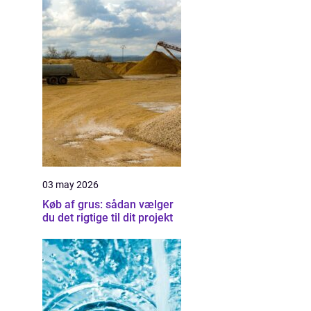
03 may 2026
Køb af grus: sådan vælger
du det rigtige til dit projekt