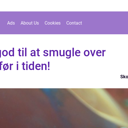
Ads
About Us
Cookies
Contact
od til at smugle over
r i tiden!
Sk