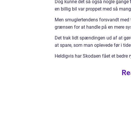
Dog kunne det så også nogle gange t
en billig bil var proppet med så man
Men smuglertendens forsvandt med ti
grænsen for at handle på en mere s
Det trak lidt spændingen ud af at gø
at spare, som man oplevede før i tide
Heldigvis har Skodaen fået et bedre r
Re