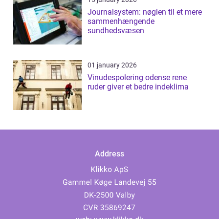
Journalsystem: nøglen til et mere
sammenhængende
sundhedsvæsen
01 january 2026
Vinudespolering odense rene
ruder giver et bedre indeklima
Address