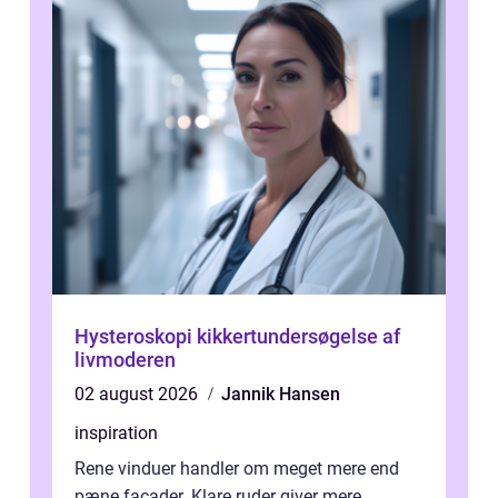
Hysteroskopi kikkertundersøgelse af
livmoderen
02 august 2026
Jannik Hansen
inspiration
Rene vinduer handler om meget mere end
pæne facader. Klare ruder giver mere