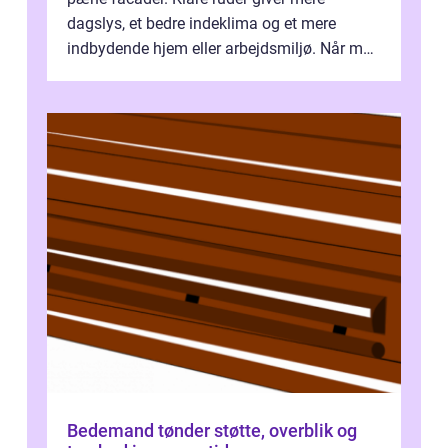
dagslys, et bedre indeklima og et mere
indbydende hjem eller arbejdsmiljø. Når man
taler om Vinudespolering Odense, handler ...
Bedemand tønder støtte, overblik og