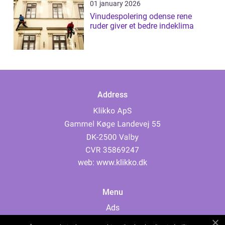
01 january 2026
Vinudespolering odense rene
ruder giver et bedre indeklima
Address
web:
www.klikko.dk
Menu
Ads
About Us