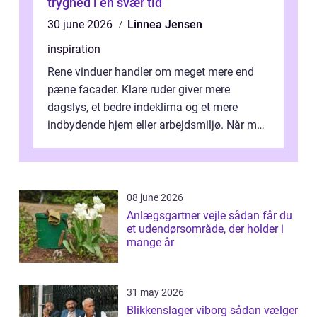
tryghed i en svær tid
30 june 2026
Linnea Jensen
inspiration
Rene vinduer handler om meget mere end
pæne facader. Klare ruder giver mere
dagslys, et bedre indeklima og et mere
indbydende hjem eller arbejdsmiljø. Når man
taler om Vinudespolering Odense, handler ...
08 june 2026
Anlægsgartner vejle sådan får du
et udendørsområde, der holder i
mange år
31 may 2026
Blikkenslager viborg sådan vælger