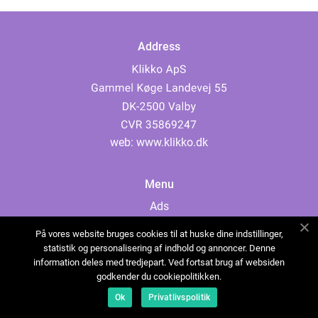
Address
web:
www.klikko.dk
Menu
Ads
About Us
På vores website bruges cookies til at huske dine indstillinger,
Cookies
statistik og personalisering af indhold og annoncer. Denne
information deles med tredjepart. Ved fortsat brug af websiden
Contact
godkender du cookiepolitikken.
Sitemap
Ok
Privatlivspolitik