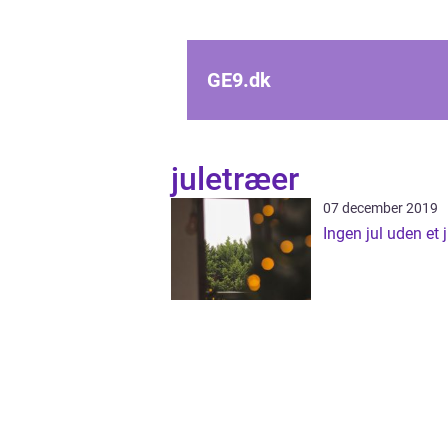
GE9.
dk
juletræer
07 december 2019
Ingen jul uden et 