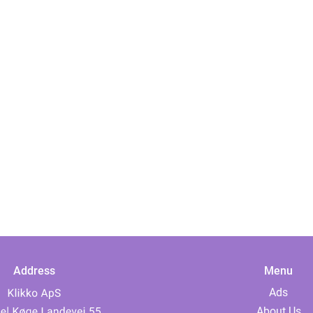
Address
Menu
Ads
About Us