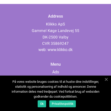
Address
web:
www.klikko.dk
Menu
Ads
About Us
På vores website bruges cookies til at huske dine indstillinger,
Cookies
statistik og personalisering af indhold og annoncer. Denne
information deles med tredjepart. Ved fortsat brug af websiden
Contact
godkender du cookiepolitikken.
Sitemap
Ok
Privatlivspolitik