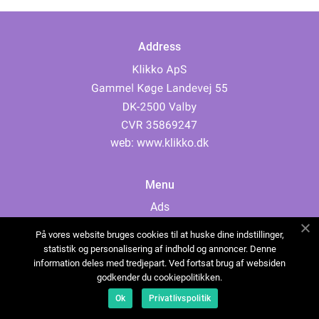
Address
web:
www.klikko.dk
Menu
Ads
About Us
På vores website bruges cookies til at huske dine indstillinger,
Cookies
statistik og personalisering af indhold og annoncer. Denne
information deles med tredjepart. Ved fortsat brug af websiden
Contact
godkender du cookiepolitikken.
Sitemap
Ok
Privatlivspolitik