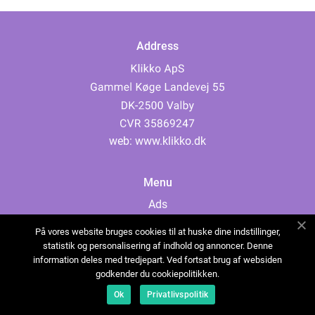
Address
web:
www.klikko.dk
Menu
Ads
About Us
På vores website bruges cookies til at huske dine indstillinger,
Cookies
statistik og personalisering af indhold og annoncer. Denne
information deles med tredjepart. Ved fortsat brug af websiden
Contact
godkender du cookiepolitikken.
Sitemap
Ok
Privatlivspolitik