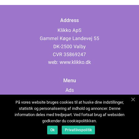
Address
web:
www.klikko.dk
Menu
Ads
About Us
På vores website bruges cookies til at huske dine indstillinger,
Cookies
statistik og personalisering af indhold og annoncer. Denne
information deles med tredjepart. Ved fortsat brug af websiden
Contact
godkender du cookiepolitikken.
Sitemap
Ok
Privatlivspolitik