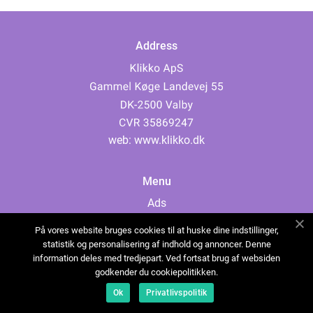
Address
web:
www.klikko.dk
Menu
Ads
About Us
På vores website bruges cookies til at huske dine indstillinger,
Cookies
statistik og personalisering af indhold og annoncer. Denne
information deles med tredjepart. Ved fortsat brug af websiden
Contact
godkender du cookiepolitikken.
Sitemap
Ok
Privatlivspolitik