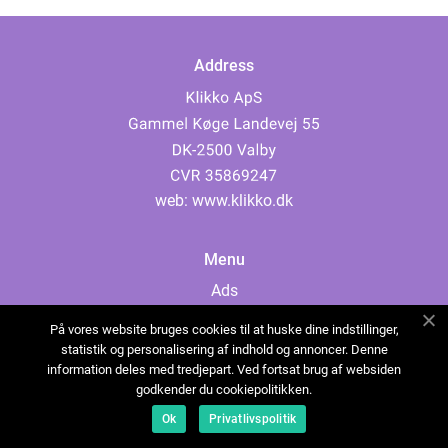
Address
web:
www.klikko.dk
Menu
Ads
About Us
På vores website bruges cookies til at huske dine indstillinger,
Cookies
statistik og personalisering af indhold og annoncer. Denne
information deles med tredjepart. Ved fortsat brug af websiden
Contact
godkender du cookiepolitikken.
Sitemap
Ok
Privatlivspolitik