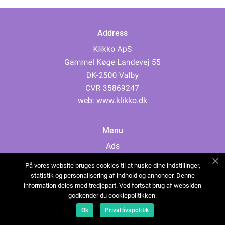
Address
web:
www.klikko.dk
Menu
Ads
About Us
På vores website bruges cookies til at huske dine indstillinger,
Cookies
statistik og personalisering af indhold og annoncer. Denne
information deles med tredjepart. Ved fortsat brug af websiden
Contact
godkender du cookiepolitikken.
Sitemap
Ok
Privatlivspolitik