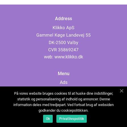
Address
web:
www.klikko.dk
Menu
Ads
About Us
På vores website bruges cookies til at huske dine indstillinger,
Cookies
statistik og personalisering af indhold og annoncer. Denne
information deles med tredjepart. Ved fortsat brug af websiden
Contact
godkender du cookiepolitikken.
Sitemap
Ok
Privatlivspolitik