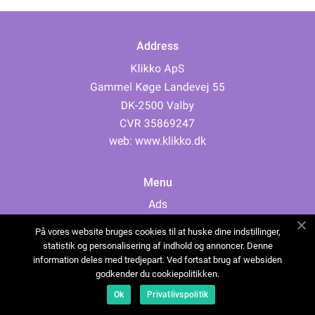
Address
web:
www.klikko.dk
Menu
Ads
About Us
På vores website bruges cookies til at huske dine indstillinger,
Cookies
statistik og personalisering af indhold og annoncer. Denne
information deles med tredjepart. Ved fortsat brug af websiden
Contact
godkender du cookiepolitikken.
Sitemap
Ok
Privatlivspolitik