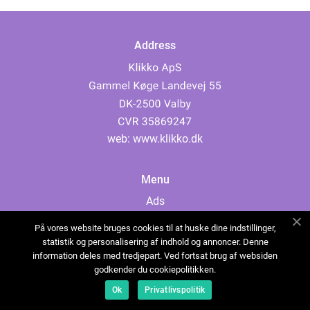
Address
web:
www.klikko.dk
Menu
Ads
About Us
På vores website bruges cookies til at huske dine indstillinger,
Cookies
statistik og personalisering af indhold og annoncer. Denne
information deles med tredjepart. Ved fortsat brug af websiden
Contact
godkender du cookiepolitikken.
Sitemap
Ok
Privatlivspolitik