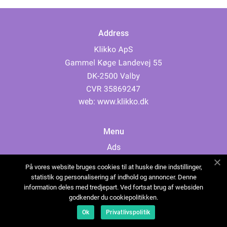
Address
web:
www.klikko.dk
Menu
Ads
About Us
På vores website bruges cookies til at huske dine indstillinger,
Cookies
statistik og personalisering af indhold og annoncer. Denne
information deles med tredjepart. Ved fortsat brug af websiden
Contact
godkender du cookiepolitikken.
Sitemap
Ok
Privatlivspolitik