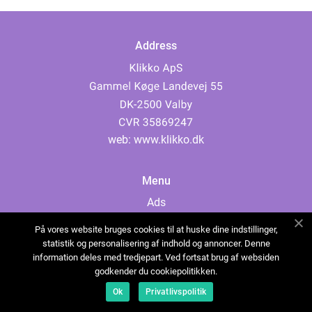
Address
web:
www.klikko.dk
Menu
Ads
About Us
På vores website bruges cookies til at huske dine indstillinger,
Cookies
statistik og personalisering af indhold og annoncer. Denne
information deles med tredjepart. Ved fortsat brug af websiden
Contact
godkender du cookiepolitikken.
Sitemap
Ok
Privatlivspolitik