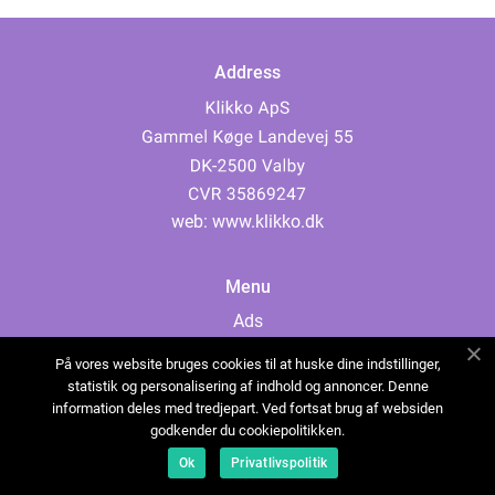
Address
web:
www.klikko.dk
Menu
Ads
About Us
På vores website bruges cookies til at huske dine indstillinger,
Cookies
statistik og personalisering af indhold og annoncer. Denne
information deles med tredjepart. Ved fortsat brug af websiden
Contact
godkender du cookiepolitikken.
Sitemap
Ok
Privatlivspolitik