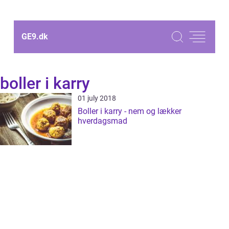
GE9.
dk
boller i karry
01 july 2018
Boller i karry - nem og lækker
hverdagsmad