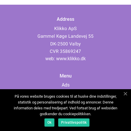
Address
web:
www.klikko.dk
Menu
Ads
About Us
På vores website bruges cookies til at huske dine indstillinger,
Cookies
statistik og personalisering af indhold og annoncer. Denne
information deles med tredjepart. Ved fortsat brug af websiden
Contact
godkender du cookiepolitikken.
Sitemap
Ok
Privatlivspolitik